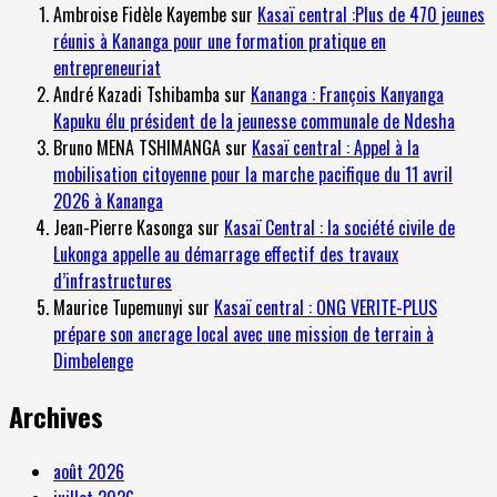
Ambroise Fidèle Kayembe
sur
Kasaï central :Plus de 470 jeunes
réunis à Kananga pour une formation pratique en
entrepreneuriat
André Kazadi Tshibamba
sur
Kananga : François Kanyanga
Kapuku élu président de la jeunesse communale de Ndesha
Bruno MENA TSHIMANGA
sur
Kasaï central : Appel à la
mobilisation citoyenne pour la marche pacifique du 11 avril
2026 à Kananga
Jean-Pierre Kasonga
sur
Kasaï Central : la société civile de
Lukonga appelle au démarrage effectif des travaux
d’infrastructures
Maurice Tupemunyi
sur
Kasaï central : ONG VERITE-PLUS
prépare son ancrage local avec une mission de terrain à
Dimbelenge
Archives
août 2026