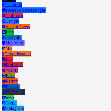
Facebook
Facebook messenger
Flipboard
Google
Hacker News
Line
LinkedIn
Mastodon
Mix
Odnoklassniki
PDF
Pinterest
Pocket
Print
Reddit
Renren
Short link
SMS
Skype
Telegram