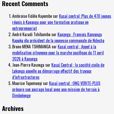
Recent Comments
Ambroise Fidèle Kayembe
sur
Kasaï central :Plus de 470 jeunes
réunis à Kananga pour une formation pratique en
entrepreneuriat
André Kazadi Tshibamba
sur
Kananga : François Kanyanga
Kapuku élu président de la jeunesse communale de Ndesha
Bruno MENA TSHIMANGA
sur
Kasaï central : Appel à la
mobilisation citoyenne pour la marche pacifique du 11 avril
2026 à Kananga
Jean-Pierre Kasonga
sur
Kasaï Central : la société civile de
Lukonga appelle au démarrage effectif des travaux
d’infrastructures
Maurice Tupemunyi
sur
Kasaï central : ONG VERITE-PLUS
prépare son ancrage local avec une mission de terrain à
Dimbelenge
Archives