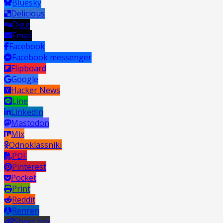
Bluesky
Delicious
Digg
Email
Facebook
Facebook messenger
Flipboard
Google
Hacker News
Line
LinkedIn
Mastodon
Mix
Odnoklassniki
PDF
Pinterest
Pocket
Print
Reddit
Renren
Short link