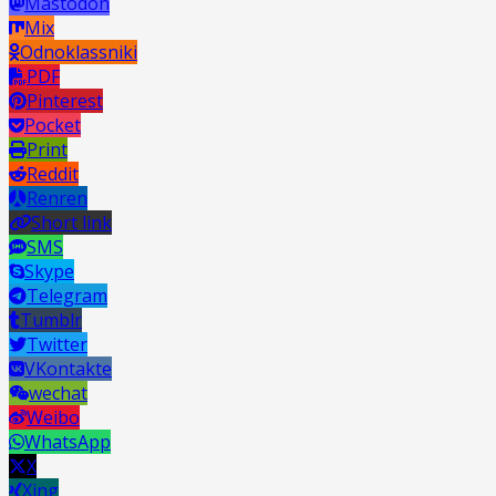
Mastodon
Mix
Odnoklassniki
PDF
Pinterest
Pocket
Print
Reddit
Renren
Short link
SMS
Skype
Telegram
Tumblr
Twitter
VKontakte
wechat
Weibo
WhatsApp
X
Xing