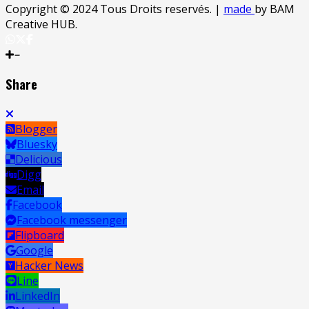
Copyright © 2024 Tous Droits reservés.
|
made
by BAM
Creative HUB.
Share
Blogger
Bluesky
Delicious
Digg
Email
Facebook
Facebook messenger
Flipboard
Google
Hacker News
Line
LinkedIn