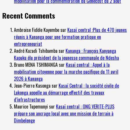
mobilisation pour la commémoration du Genecost du 2 août
Recent Comments
Ambroise Fidèle Kayembe
sur
Kasaï central :Plus de 470 jeunes
réunis à Kananga pour une formation pratique en
entrepreneuriat
André Kazadi Tshibamba
sur
Kananga : François Kanyanga
Kapuku élu président de la jeunesse communale de Ndesha
Bruno MENA TSHIMANGA
sur
Kasaï central : Appel à la
mobilisation citoyenne pour la marche pacifique du 11 avril
2026 à Kananga
Jean-Pierre Kasonga
sur
Kasaï Central : la société civile de
Lukonga appelle au démarrage effectif des travaux
d’infrastructures
Maurice Tupemunyi
sur
Kasaï central : ONG VERITE-PLUS
prépare son ancrage local avec une mission de terrain à
Dimbelenge