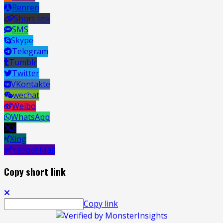
Renren
Short link
SMS
Skype
Telegram
Tumblr
Twitter
VKontakte
wechat
Weibo
WhatsApp
X
Xing
Yahoo! Mail
Copy short link
Copy link