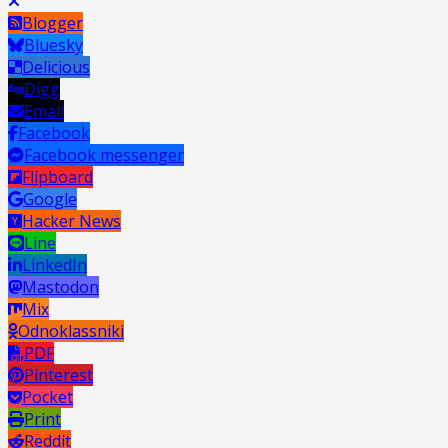
Blogger
Bluesky
Delicious
Digg
Email
Facebook
Facebook messenger
Flipboard
Google
Hacker News
Line
LinkedIn
Mastodon
Mix
Odnoklassniki
PDF
Pinterest
Pocket
Print
Reddit