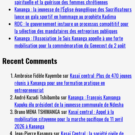
spirituelle et la guérison des femmes chrétiennes
Kananga : la jeunesse de l’Église évangélique des Sacrificateurs
lance un gala sportif en hommage au prophète Kadima
RDC : le gouvernement instaure un processus compétitif pour
la sélection des mandataires des entreprises publiques
Kananga : l’Association Je Suis Kananga appelle à une forte
mobilisation pour la commémoration du Genecost du 2 août
Recent Comments
Ambroise Fidèle Kayembe
sur
Kasaï central :Plus de 470 jeunes
réunis à Kananga pour une formation pratique en
entrepreneuriat
André Kazadi Tshibamba
sur
Kananga : François Kanyanga
Kapuku élu président de la jeunesse communale de Ndesha
Bruno MENA TSHIMANGA
sur
Kasaï central : Appel à la
mobilisation citoyenne pour la marche pacifique du 11 avril
2026 à Kananga
Jean-Pierre Kasonga
sur
Kasaï Central : la société civile de