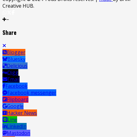
Creative HUB.
Share
Blogger
Bluesky
Delicious
Digg
Email
Facebook
Facebook messenger
Flipboard
Google
Hacker News
Line
LinkedIn
Mastodon