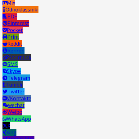
Mix
Odnoklassniki
PDF
Pinterest
Pocket
Print
Reddit
Renren
Short link
SMS
Skype
Telegram
Tumblr
Twitter
VKontakte
wechat
Weibo
WhatsApp
X
Xing