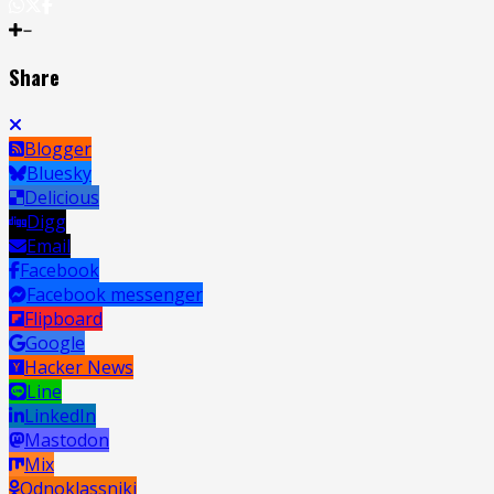
Share
Blogger
Bluesky
Delicious
Digg
Email
Facebook
Facebook messenger
Flipboard
Google
Hacker News
Line
LinkedIn
Mastodon
Mix
Odnoklassniki