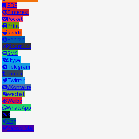
PDF
Pinterest
Pocket
Print
Reddit
Renren
Short link
SMS
Skype
Telegram
Tumblr
Twitter
VKontakte
wechat
Weibo
WhatsApp
X
Xing
Yahoo! Mail