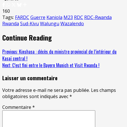
160
Tags:
FARDC
Guerre
Kaniola
M23
RDC
RDC-Rwanda
Rwanda
Sud-Kivu
Walungu
Wazalendo
Continue Reading
Previous:
Kinshasa : décès du ministre provincial de l’intérieur du
Kasaï central !
Next:
C’est fini entre le Bayern Munich et Visit Rwanda !
Laisser un commentaire
Votre adresse e-mail ne sera pas publiée.
Les champs
obligatoires sont indiqués avec
*
Commentaire
*