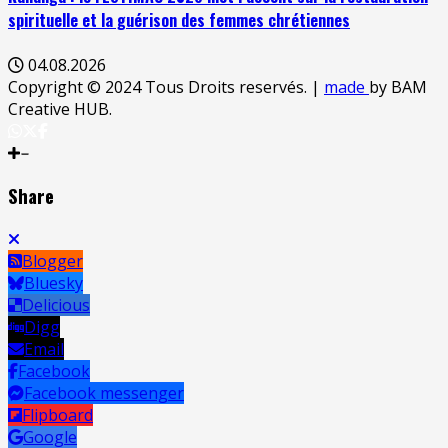
spirituelle et la guérison des femmes chrétiennes
04.08.2026
Copyright © 2024 Tous Droits reservés.
|
made
by BAM
Creative HUB.
Share
Blogger
Bluesky
Delicious
Digg
Email
Facebook
Facebook messenger
Flipboard
Google