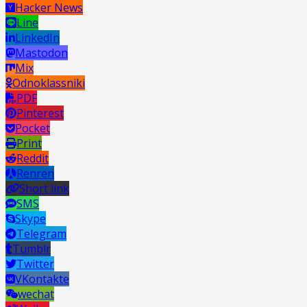
Hacker News
Line
LinkedIn
Mastodon
Mix
Odnoklassniki
PDF
Pinterest
Pocket
Print
Reddit
Renren
Short link
SMS
Skype
Telegram
Tumblr
Twitter
VKontakte
wechat