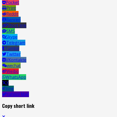
Pocket
Print
Reddit
Renren
Short link
SMS
Skype
Telegram
Tumblr
Twitter
VKontakte
wechat
Weibo
WhatsApp
X
Xing
Yahoo! Mail
Copy short link