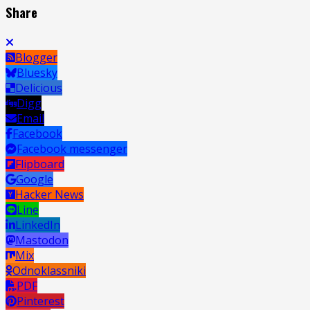
Share
Blogger
Bluesky
Delicious
Digg
Email
Facebook
Facebook messenger
Flipboard
Google
Hacker News
Line
LinkedIn
Mastodon
Mix
Odnoklassniki
PDF
Pinterest