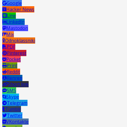
Google
Hacker News
Line
LinkedIn
Mastodon
Mix
Odnoklassniki
PDF
Pinterest
Pocket
Print
Reddit
Renren
Short link
SMS
Skype
Telegram
Tumblr
Twitter
VKontakte