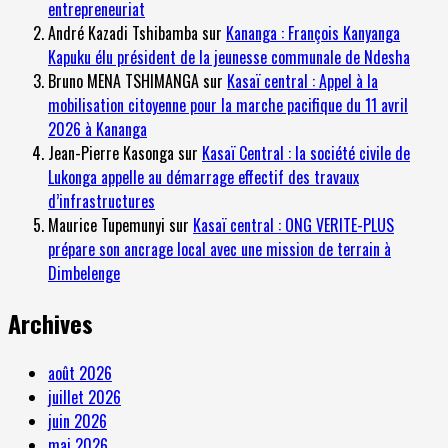
entrepreneuriat
André Kazadi Tshibamba
sur
Kananga : François Kanyanga
Kapuku élu président de la jeunesse communale de Ndesha
Bruno MENA TSHIMANGA
sur
Kasaï central : Appel à la
mobilisation citoyenne pour la marche pacifique du 11 avril
2026 à Kananga
Jean-Pierre Kasonga
sur
Kasaï Central : la société civile de
Lukonga appelle au démarrage effectif des travaux
d’infrastructures
Maurice Tupemunyi
sur
Kasaï central : ONG VERITE-PLUS
prépare son ancrage local avec une mission de terrain à
Dimbelenge
Archives
août 2026
juillet 2026
juin 2026
mai 2026