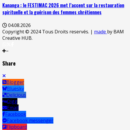
Kananga : le FESTIMAC 2026 met l’accent sur la restauration
spirituelle et la guérison des femmes chrétiennes
04.08.2026
Copyright © 2024 Tous Droits reservés.
|
made
by BAM
Creative HUB.
Share
Blogger
Bluesky
Delicious
Digg
Email
Facebook
Facebook messenger
Flipboard