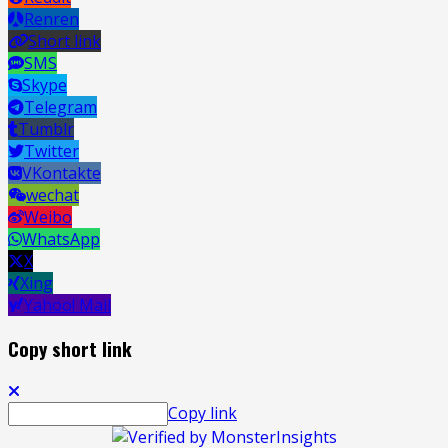
Renren
Short link
SMS
Skype
Telegram
Tumblr
Twitter
VKontakte
wechat
Weibo
WhatsApp
X
Xing
Yahoo! Mail
Copy short link
Copy link