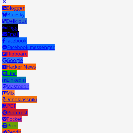
Blogger
Bluesky
Delicious
Digg
Email
Facebook
Facebook messenger
Flipboard
Google
Hacker News
Line
LinkedIn
Mastodon
Mix
Odnoklassniki
PDF
Pinterest
Pocket
Print
Reddit