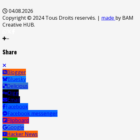
04.08.2026
Copyright © 2024 Tous Droits reservés.
|
made
by BAM
Creative HUB.
Share
Blogger
Bluesky
Delicious
Digg
Email
Facebook
Facebook messenger
Flipboard
Google
Hacker News