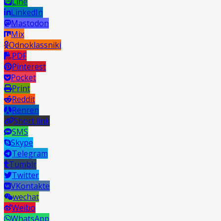
Line
LinkedIn
Mastodon
Mix
Odnoklassniki
PDF
Pinterest
Pocket
Print
Reddit
Renren
Short link
SMS
Skype
Telegram
Tumblr
Twitter
VKontakte
wechat
Weibo
WhatsApp