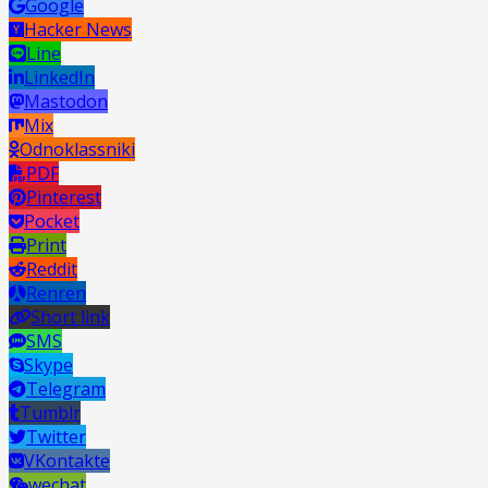
Google
Hacker News
Line
LinkedIn
Mastodon
Mix
Odnoklassniki
PDF
Pinterest
Pocket
Print
Reddit
Renren
Short link
SMS
Skype
Telegram
Tumblr
Twitter
VKontakte
wechat