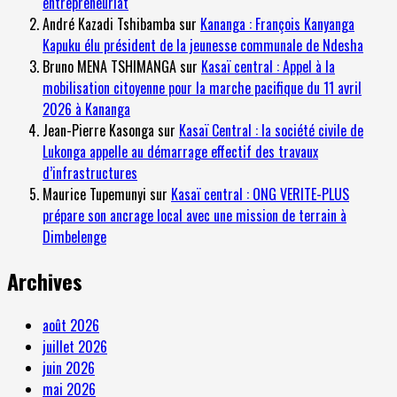
entrepreneuriat
André Kazadi Tshibamba
sur
Kananga : François Kanyanga
Kapuku élu président de la jeunesse communale de Ndesha
Bruno MENA TSHIMANGA
sur
Kasaï central : Appel à la
mobilisation citoyenne pour la marche pacifique du 11 avril
2026 à Kananga
Jean-Pierre Kasonga
sur
Kasaï Central : la société civile de
Lukonga appelle au démarrage effectif des travaux
d’infrastructures
Maurice Tupemunyi
sur
Kasaï central : ONG VERITE-PLUS
prépare son ancrage local avec une mission de terrain à
Dimbelenge
Archives
août 2026
juillet 2026
juin 2026
mai 2026