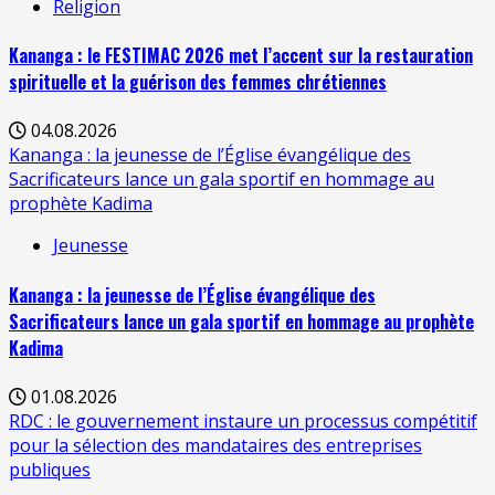
Religion
Kananga : le FESTIMAC 2026 met l’accent sur la restauration
spirituelle et la guérison des femmes chrétiennes
04.08.2026
Kananga : la jeunesse de l’Église évangélique des
Sacrificateurs lance un gala sportif en hommage au
prophète Kadima
Jeunesse
Kananga : la jeunesse de l’Église évangélique des
Sacrificateurs lance un gala sportif en hommage au prophète
Kadima
01.08.2026
RDC : le gouvernement instaure un processus compétitif
pour la sélection des mandataires des entreprises
publiques