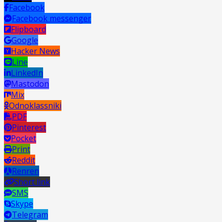
Facebook
Facebook messenger
Flipboard
Google
Hacker News
Line
LinkedIn
Mastodon
Mix
Odnoklassniki
PDF
Pinterest
Pocket
Print
Reddit
Renren
Short link
SMS
Skype
Telegram