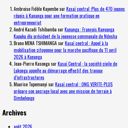
Ambroise Fidèle Kayembe
sur
Kasaï central :Plus de 470 jeunes
réunis à Kananga pour une formation pratique en
entrepreneuriat
André Kazadi Tshibamba
sur
Kananga : François Kanyanga
Kapuku élu président de la jeunesse communale de Ndesha
Bruno MENA TSHIMANGA
sur
Kasaï central : Appel à la
mobilisation citoyenne pour la marche pacifique du 11 avril
2026 à Kananga
Jean-Pierre Kasonga
sur
Kasaï Central : la société civile de
Lukonga appelle au démarrage effectif des travaux
d’infrastructures
Maurice Tupemunyi
sur
Kasaï central : ONG VERITE-PLUS
prépare son ancrage local avec une mission de terrain à
Dimbelenge
Archives
août 2026