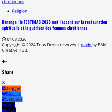
chrétiennes
Religion
Kananga : le FESTIMAC 2026 met l’accent sur la restauration
spirituelle et la guérison des femmes chrétiennes
04.08.2026
Copyright © 2024 Tous Droits reservés.
|
made
by BAM
Creative HUB.
Share
Blogger
Bluesky
Delicious
Digg
Email