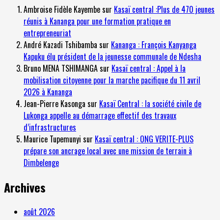
Ambroise Fidèle Kayembe
sur
Kasaï central :Plus de 470 jeunes
réunis à Kananga pour une formation pratique en
entrepreneuriat
André Kazadi Tshibamba
sur
Kananga : François Kanyanga
Kapuku élu président de la jeunesse communale de Ndesha
Bruno MENA TSHIMANGA
sur
Kasaï central : Appel à la
mobilisation citoyenne pour la marche pacifique du 11 avril
2026 à Kananga
Jean-Pierre Kasonga
sur
Kasaï Central : la société civile de
Lukonga appelle au démarrage effectif des travaux
d’infrastructures
Maurice Tupemunyi
sur
Kasaï central : ONG VERITE-PLUS
prépare son ancrage local avec une mission de terrain à
Dimbelenge
Archives
août 2026