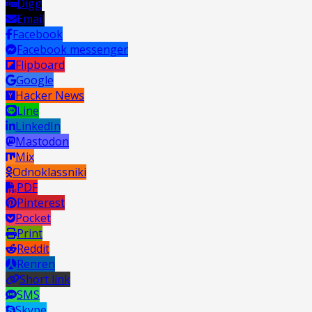
Digg
Email
Facebook
Facebook messenger
Flipboard
Google
Hacker News
Line
LinkedIn
Mastodon
Mix
Odnoklassniki
PDF
Pinterest
Pocket
Print
Reddit
Renren
Short link
SMS
Skype