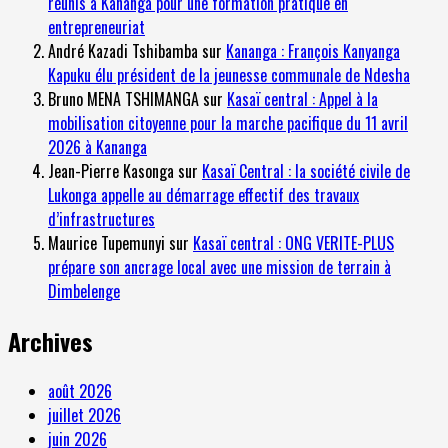
réunis à Kananga pour une formation pratique en
entrepreneuriat
André Kazadi Tshibamba
sur
Kananga : François Kanyanga
Kapuku élu président de la jeunesse communale de Ndesha
Bruno MENA TSHIMANGA
sur
Kasaï central : Appel à la
mobilisation citoyenne pour la marche pacifique du 11 avril
2026 à Kananga
Jean-Pierre Kasonga
sur
Kasaï Central : la société civile de
Lukonga appelle au démarrage effectif des travaux
d’infrastructures
Maurice Tupemunyi
sur
Kasaï central : ONG VERITE-PLUS
prépare son ancrage local avec une mission de terrain à
Dimbelenge
Archives
août 2026
juillet 2026
juin 2026