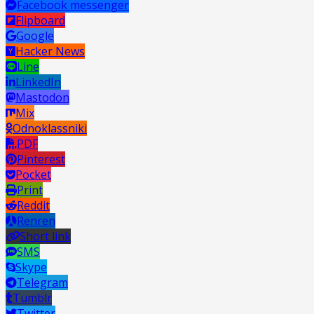
Facebook messenger
Flipboard
Google
Hacker News
Line
LinkedIn
Mastodon
Mix
Odnoklassniki
PDF
Pinterest
Pocket
Print
Reddit
Renren
Short link
SMS
Skype
Telegram
Tumblr
Twitter