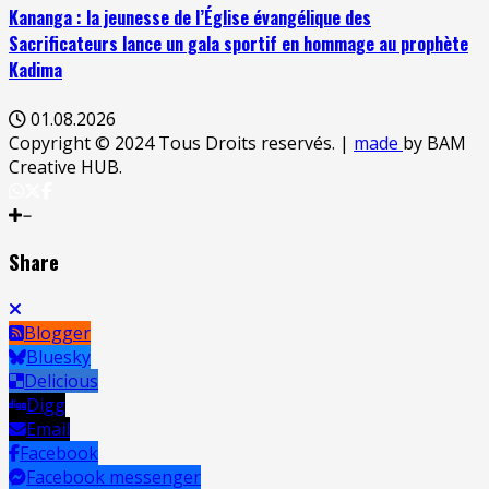
Kananga : la jeunesse de l’Église évangélique des
Sacrificateurs lance un gala sportif en hommage au prophète
Kadima
01.08.2026
Copyright © 2024 Tous Droits reservés.
|
made
by BAM
Creative HUB.
Share
Blogger
Bluesky
Delicious
Digg
Email
Facebook
Facebook messenger