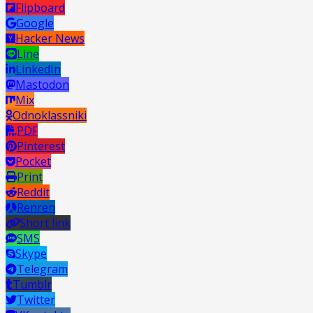
Flipboard
Google
Hacker News
Line
LinkedIn
Mastodon
Mix
Odnoklassniki
PDF
Pinterest
Pocket
Print
Reddit
Renren
Short link
SMS
Skype
Telegram
Tumblr
Twitter