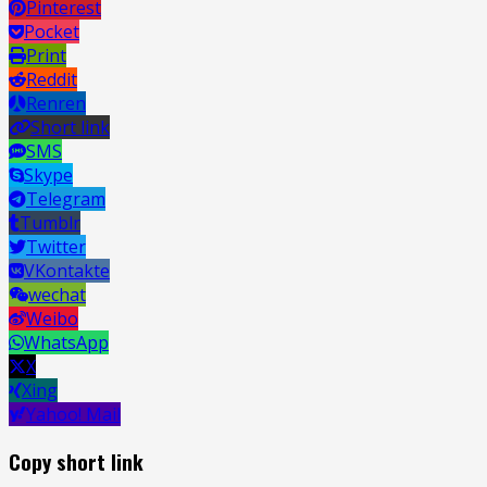
Pinterest
Pocket
Print
Reddit
Renren
Short link
SMS
Skype
Telegram
Tumblr
Twitter
VKontakte
wechat
Weibo
WhatsApp
X
Xing
Yahoo! Mail
Copy short link