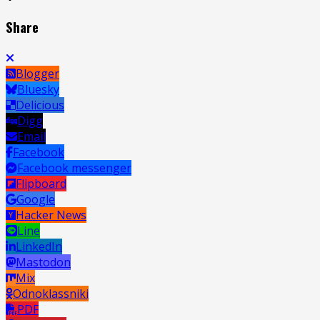
Share
Blogger
Bluesky
Delicious
Digg
Email
Facebook
Facebook messenger
Flipboard
Google
Hacker News
Line
LinkedIn
Mastodon
Mix
Odnoklassniki
PDF