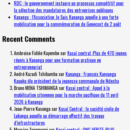
RDC : le gouvernement instaure un processus compétitif pour
la sélection des mandataires des entreprises publiques
Kananga : l’Association Je Suis Kananga appelle à une forte
mobilisation pour la commémoration du Genecost du 2 août
Recent Comments
Ambroise Fidèle Kayembe
sur
Kasaï central :Plus de 470 jeunes
réunis à Kananga pour une formation pratique en
entrepreneuriat
André Kazadi Tshibamba
sur
Kananga : François Kanyanga
Kapuku élu président de la jeunesse communale de Ndesha
Bruno MENA TSHIMANGA
sur
Kasaï central : Appel à la
mobilisation citoyenne pour la marche pacifique du 11 avril
2026 à Kananga
Jean-Pierre Kasonga
sur
Kasaï Central : la société civile de
Lukonga appelle au démarrage effectif des travaux
d’infrastructures
Maurice Tupemunyi
sur
Kasaï central : ONG VERITE-PLUS