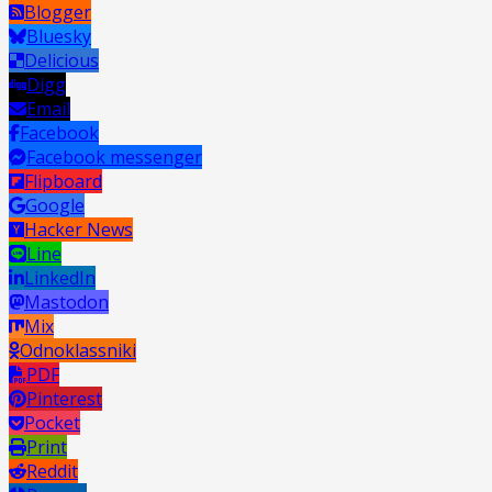
Blogger
Bluesky
Delicious
Digg
Email
Facebook
Facebook messenger
Flipboard
Google
Hacker News
Line
LinkedIn
Mastodon
Mix
Odnoklassniki
PDF
Pinterest
Pocket
Print
Reddit