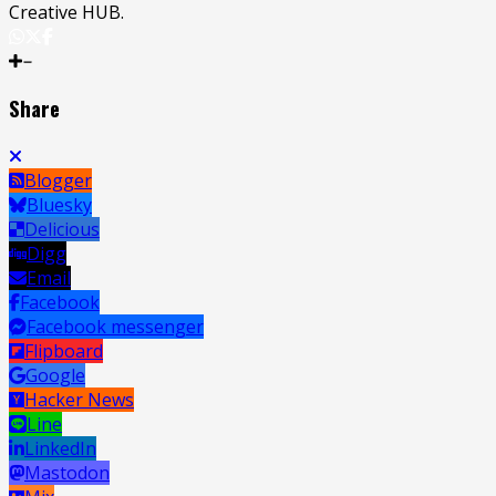
Creative HUB.
Share
Blogger
Bluesky
Delicious
Digg
Email
Facebook
Facebook messenger
Flipboard
Google
Hacker News
Line
LinkedIn
Mastodon