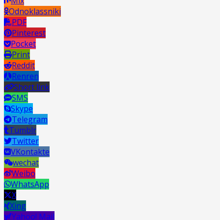
Mix
Odnoklassniki
PDF
Pinterest
Pocket
Print
Reddit
Renren
Short link
SMS
Skype
Telegram
Tumblr
Twitter
VKontakte
wechat
Weibo
WhatsApp
X
Xing
Yahoo! Mail