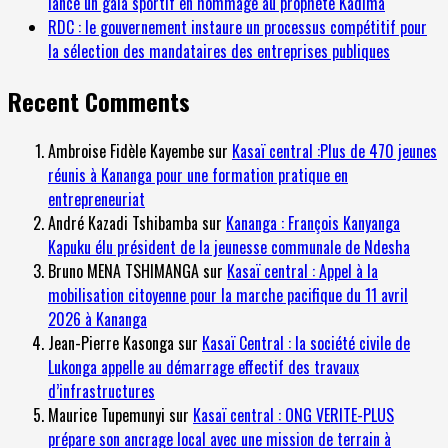
lance un gala sportif en hommage au prophète Kadima
RDC : le gouvernement instaure un processus compétitif pour
la sélection des mandataires des entreprises publiques
Recent Comments
Ambroise Fidèle Kayembe
sur
Kasaï central :Plus de 470 jeunes
réunis à Kananga pour une formation pratique en
entrepreneuriat
André Kazadi Tshibamba
sur
Kananga : François Kanyanga
Kapuku élu président de la jeunesse communale de Ndesha
Bruno MENA TSHIMANGA
sur
Kasaï central : Appel à la
mobilisation citoyenne pour la marche pacifique du 11 avril
2026 à Kananga
Jean-Pierre Kasonga
sur
Kasaï Central : la société civile de
Lukonga appelle au démarrage effectif des travaux
d’infrastructures
Maurice Tupemunyi
sur
Kasaï central : ONG VERITE-PLUS
prépare son ancrage local avec une mission de terrain à