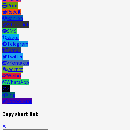
Print
Reddit
Renren
Short link
SMS
Skype
Telegram
Tumblr
Twitter
VKontakte
wechat
Weibo
WhatsApp
X
Xing
Yahoo! Mail
Copy short link