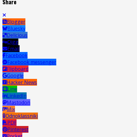
Share
Blogger
Bluesky
Delicious
Digg
Email
Facebook
Facebook messenger
Flipboard
Google
Hacker News
Line
LinkedIn
Mastodon
Mix
Odnoklassniki
PDF
Pinterest
Pocket