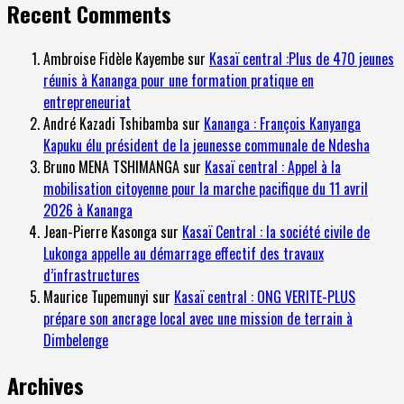
Recent Comments
Ambroise Fidèle Kayembe
sur
Kasaï central :Plus de 470 jeunes
réunis à Kananga pour une formation pratique en
entrepreneuriat
André Kazadi Tshibamba
sur
Kananga : François Kanyanga
Kapuku élu président de la jeunesse communale de Ndesha
Bruno MENA TSHIMANGA
sur
Kasaï central : Appel à la
mobilisation citoyenne pour la marche pacifique du 11 avril
2026 à Kananga
Jean-Pierre Kasonga
sur
Kasaï Central : la société civile de
Lukonga appelle au démarrage effectif des travaux
d’infrastructures
Maurice Tupemunyi
sur
Kasaï central : ONG VERITE-PLUS
prépare son ancrage local avec une mission de terrain à
Dimbelenge
Archives