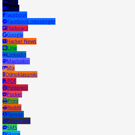
Digg
Email
Facebook
Facebook messenger
Flipboard
Google
Hacker News
Line
LinkedIn
Mastodon
Mix
Odnoklassniki
PDF
Pinterest
Pocket
Print
Reddit
Renren
Short link
SMS
Skype