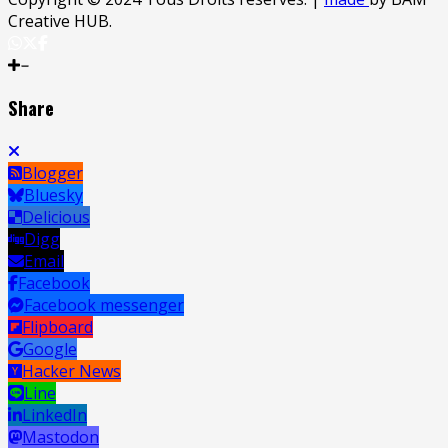
Creative HUB.
Share
Blogger
Bluesky
Delicious
Digg
Email
Facebook
Facebook messenger
Flipboard
Google
Hacker News
Line
LinkedIn
Mastodon