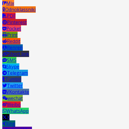
Mix
Odnoklassniki
PDF
Pinterest
Pocket
Print
Reddit
Renren
Short link
SMS
Skype
Telegram
Tumblr
Twitter
VKontakte
wechat
Weibo
WhatsApp
X
Xing