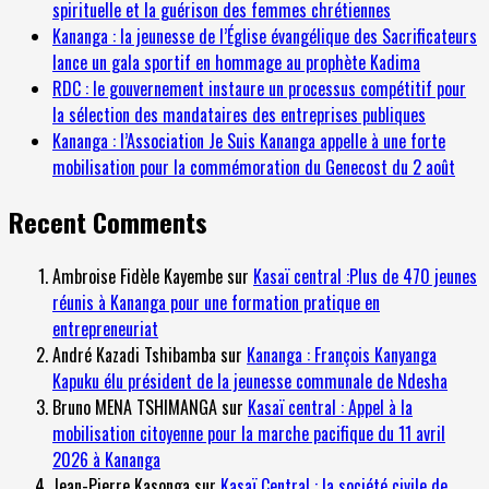
spirituelle et la guérison des femmes chrétiennes
Kananga : la jeunesse de l’Église évangélique des Sacrificateurs
lance un gala sportif en hommage au prophète Kadima
RDC : le gouvernement instaure un processus compétitif pour
la sélection des mandataires des entreprises publiques
Kananga : l’Association Je Suis Kananga appelle à une forte
mobilisation pour la commémoration du Genecost du 2 août
Recent Comments
Ambroise Fidèle Kayembe
sur
Kasaï central :Plus de 470 jeunes
réunis à Kananga pour une formation pratique en
entrepreneuriat
André Kazadi Tshibamba
sur
Kananga : François Kanyanga
Kapuku élu président de la jeunesse communale de Ndesha
Bruno MENA TSHIMANGA
sur
Kasaï central : Appel à la
mobilisation citoyenne pour la marche pacifique du 11 avril
2026 à Kananga
Jean-Pierre Kasonga
sur
Kasaï Central : la société civile de