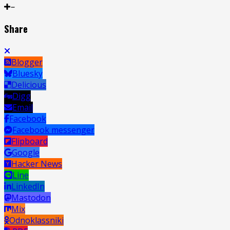
Share
Blogger
Bluesky
Delicious
Digg
Email
Facebook
Facebook messenger
Flipboard
Google
Hacker News
Line
LinkedIn
Mastodon
Mix
Odnoklassniki