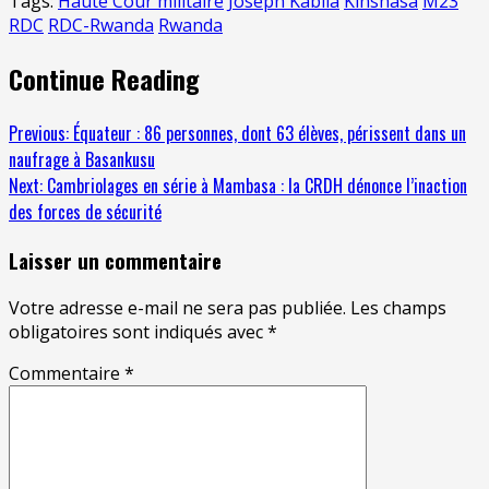
Tags:
Haute Cour militaire
Joseph Kabila
Kinshasa
M23
RDC
RDC-Rwanda
Rwanda
Continue Reading
Previous:
Équateur : 86 personnes, dont 63 élèves, périssent dans un
naufrage à Basankusu
Next:
Cambriolages en série à Mambasa : la CRDH dénonce l’inaction
des forces de sécurité
Laisser un commentaire
Votre adresse e-mail ne sera pas publiée.
Les champs
obligatoires sont indiqués avec
*
Commentaire
*