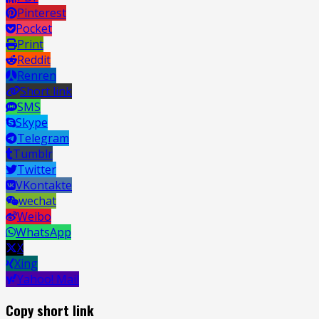
Pinterest
Pocket
Print
Reddit
Renren
Short link
SMS
Skype
Telegram
Tumblr
Twitter
VKontakte
wechat
Weibo
WhatsApp
X
Xing
Yahoo! Mail
Copy short link