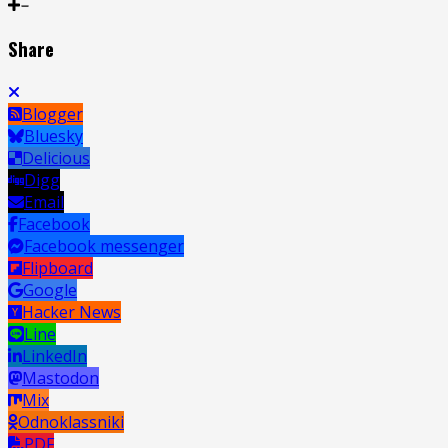
Share
Blogger
Bluesky
Delicious
Digg
Email
Facebook
Facebook messenger
Flipboard
Google
Hacker News
Line
LinkedIn
Mastodon
Mix
Odnoklassniki
PDF