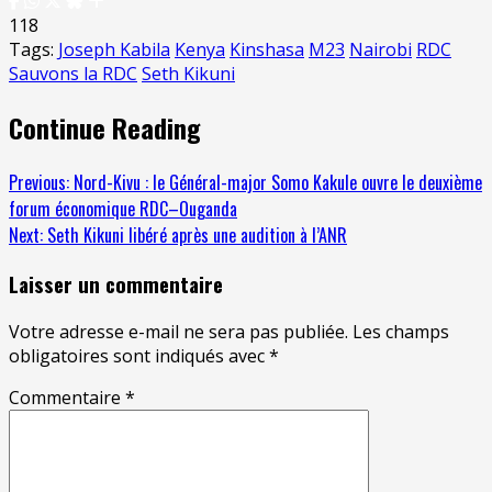
118
Tags:
Joseph Kabila
Kenya
Kinshasa
M23
Nairobi
RDC
Sauvons la RDC
Seth Kikuni
Continue Reading
Previous:
Nord-Kivu : le Général-major Somo Kakule ouvre le deuxième
forum économique RDC–Ouganda
Next:
Seth Kikuni libéré après une audition à l’ANR
Laisser un commentaire
Votre adresse e-mail ne sera pas publiée.
Les champs
obligatoires sont indiqués avec
*
Commentaire
*