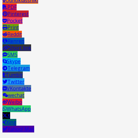
Odnoklassniki
PDF
Pinterest
Pocket
Print
Reddit
Renren
Short link
SMS
Skype
Telegram
Tumblr
Twitter
VKontakte
wechat
Weibo
WhatsApp
X
Xing
Yahoo! Mail