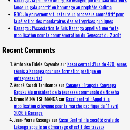
Kananga : la jeunesse de l’Église évangélique des Sacrificateurs
lance un gala sportif en hommage au prophète Kadima
RDC : le gouvernement instaure un processus compétitif pour
la sélection des mandataires des entreprises publiques
Kananga : l’Association Je Suis Kananga appelle à une forte
mobilisation pour la commémoration du Genecost du 2 août
Recent Comments
Ambroise Fidèle Kayembe
sur
Kasaï central :Plus de 470 jeunes
réunis à Kananga pour une formation pratique en
entrepreneuriat
André Kazadi Tshibamba
sur
Kananga : François Kanyanga
Kapuku élu président de la jeunesse communale de Ndesha
Bruno MENA TSHIMANGA
sur
Kasaï central : Appel à la
mobilisation citoyenne pour la marche pacifique du 11 avril
2026 à Kananga
Jean-Pierre Kasonga
sur
Kasaï Central : la société civile de
Lukonga appelle au démarrage effectif des travaux