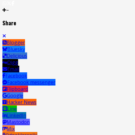
Share
Blogger
Bluesky
Delicious
Digg
Email
Facebook
Facebook messenger
Flipboard
Google
Hacker News
Line
LinkedIn
Mastodon
Mix