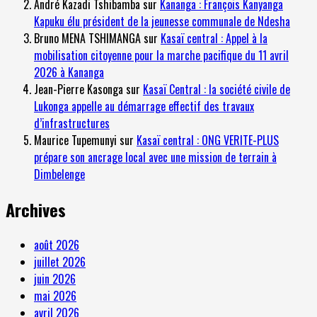
André Kazadi Tshibamba
sur
Kananga : François Kanyanga
Kapuku élu président de la jeunesse communale de Ndesha
Bruno MENA TSHIMANGA
sur
Kasaï central : Appel à la
mobilisation citoyenne pour la marche pacifique du 11 avril
2026 à Kananga
Jean-Pierre Kasonga
sur
Kasaï Central : la société civile de
Lukonga appelle au démarrage effectif des travaux
d’infrastructures
Maurice Tupemunyi
sur
Kasaï central : ONG VERITE-PLUS
prépare son ancrage local avec une mission de terrain à
Dimbelenge
Archives
août 2026
juillet 2026
juin 2026
mai 2026
avril 2026