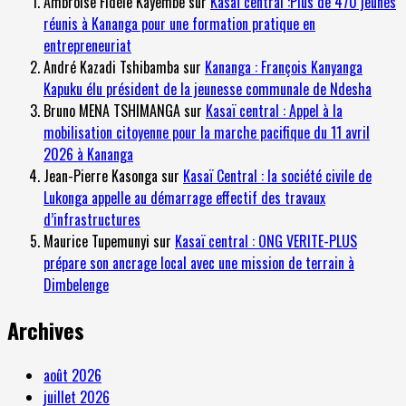
Ambroise Fidèle Kayembe
sur
Kasaï central :Plus de 470 jeunes
réunis à Kananga pour une formation pratique en
entrepreneuriat
André Kazadi Tshibamba
sur
Kananga : François Kanyanga
Kapuku élu président de la jeunesse communale de Ndesha
Bruno MENA TSHIMANGA
sur
Kasaï central : Appel à la
mobilisation citoyenne pour la marche pacifique du 11 avril
2026 à Kananga
Jean-Pierre Kasonga
sur
Kasaï Central : la société civile de
Lukonga appelle au démarrage effectif des travaux
d’infrastructures
Maurice Tupemunyi
sur
Kasaï central : ONG VERITE-PLUS
prépare son ancrage local avec une mission de terrain à
Dimbelenge
Archives
août 2026
juillet 2026