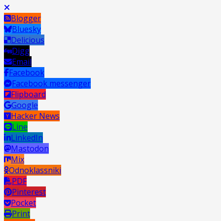
Blogger
Bluesky
Delicious
Digg
Email
Facebook
Facebook messenger
Flipboard
Google
Hacker News
Line
LinkedIn
Mastodon
Mix
Odnoklassniki
PDF
Pinterest
Pocket
Print