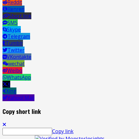
Reddit
Renren
Short link
SMS
Skype
Telegram
Tumblr
Twitter
VKontakte
wechat
Weibo
WhatsApp
X
Xing
Yahoo! Mail
Copy short link
Copy link