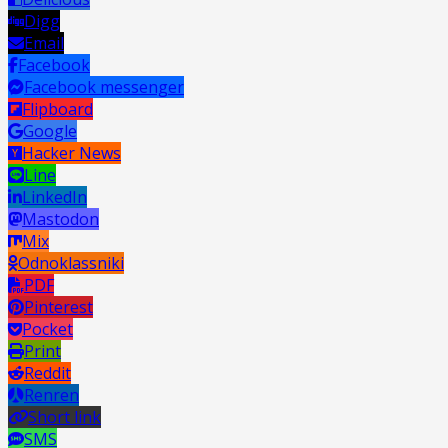
Digg
Email
Facebook
Facebook messenger
Flipboard
Google
Hacker News
Line
LinkedIn
Mastodon
Mix
Odnoklassniki
PDF
Pinterest
Pocket
Print
Reddit
Renren
Short link
SMS