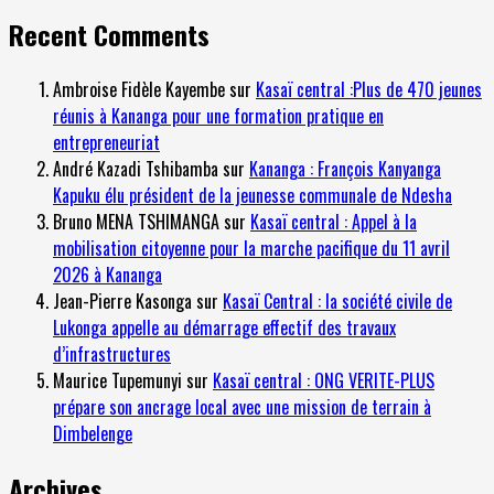
Recent Comments
Ambroise Fidèle Kayembe
sur
Kasaï central :Plus de 470 jeunes
réunis à Kananga pour une formation pratique en
entrepreneuriat
André Kazadi Tshibamba
sur
Kananga : François Kanyanga
Kapuku élu président de la jeunesse communale de Ndesha
Bruno MENA TSHIMANGA
sur
Kasaï central : Appel à la
mobilisation citoyenne pour la marche pacifique du 11 avril
2026 à Kananga
Jean-Pierre Kasonga
sur
Kasaï Central : la société civile de
Lukonga appelle au démarrage effectif des travaux
d’infrastructures
Maurice Tupemunyi
sur
Kasaï central : ONG VERITE-PLUS
prépare son ancrage local avec une mission de terrain à
Dimbelenge
Archives