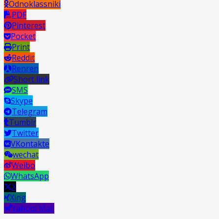
Odnoklassniki
PDF
Pinterest
Pocket
Print
Reddit
Renren
Short link
SMS
Skype
Telegram
Tumblr
Twitter
VKontakte
wechat
Weibo
WhatsApp
X
Xing
Yahoo! Mail