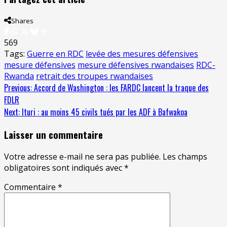
Shares
569
Tags:
Guerre en RDC
levée des mesures défensives
mesure défensives
mesure défensives rwandaises
RDC-
Rwanda
retrait des troupes rwandaises
Continue
Previous:
Accord de Washington : les FARDC lancent la traque des
FDLR
Reading
Next:
Ituri : au moins 45 civils tués par les ADF à Bafwakoa
Laisser un commentaire
Votre adresse e-mail ne sera pas publiée.
Les champs
obligatoires sont indiqués avec
*
Commentaire
*