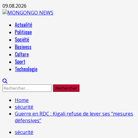
Skip
09.08.2026
to
content
Primary
Actualité
Menu
Politique
Société
Business
Culture
Sport
Technologie
Rechercher :
Home
sécurité
Guerre en RDC : Kigali refuse de lever ses ‘‘mesures
défensives’’
sécurité