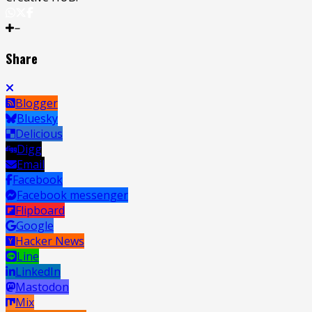
Share
Blogger
Bluesky
Delicious
Digg
Email
Facebook
Facebook messenger
Flipboard
Google
Hacker News
Line
LinkedIn
Mastodon
Mix