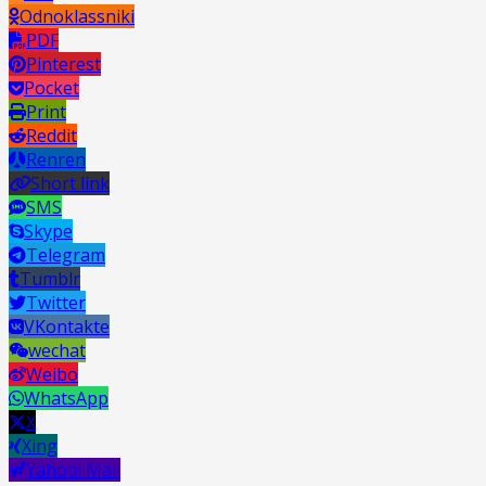
Odnoklassniki
PDF
Pinterest
Pocket
Print
Reddit
Renren
Short link
SMS
Skype
Telegram
Tumblr
Twitter
VKontakte
wechat
Weibo
WhatsApp
X
Xing
Yahoo! Mail