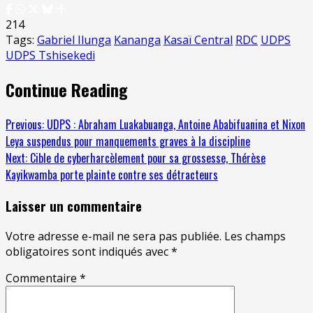
214
Tags:
Gabriel Ilunga
Kananga
Kasaï Central
RDC
UDPS
UDPS Tshisekedi
Continue Reading
Previous:
UDPS : Abraham Luakabuanga, Antoine Ababifuanina et Nixon
Leya suspendus pour manquements graves à la discipline
Next:
Cible de cyberharcèlement pour sa grossesse, Thérèse
Kayikwamba porte plainte contre ses détracteurs
Laisser un commentaire
Votre adresse e-mail ne sera pas publiée.
Les champs
obligatoires sont indiqués avec
*
Commentaire
*