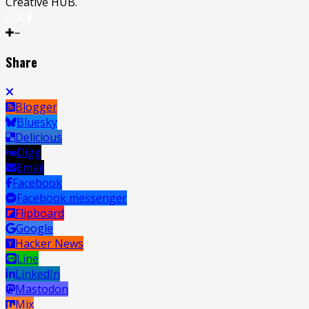
Creative HUB.
Share
Blogger
Bluesky
Delicious
Digg
Email
Facebook
Facebook messenger
Flipboard
Google
Hacker News
Line
LinkedIn
Mastodon
Mix