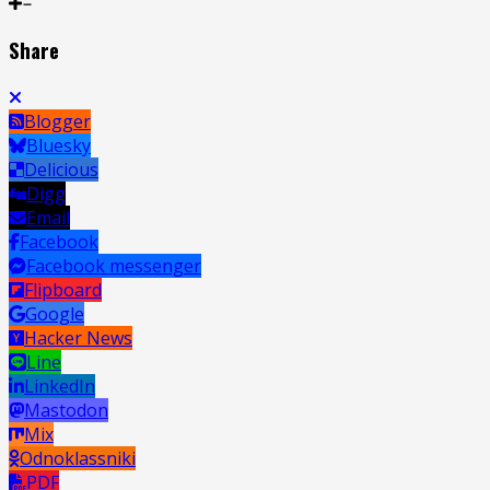
Share
Blogger
Bluesky
Delicious
Digg
Email
Facebook
Facebook messenger
Flipboard
Google
Hacker News
Line
LinkedIn
Mastodon
Mix
Odnoklassniki
PDF