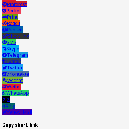
Pinterest
Pocket
Print
Reddit
Renren
Short link
SMS
Skype
Telegram
Tumblr
Twitter
VKontakte
wechat
Weibo
WhatsApp
X
Xing
Yahoo! Mail
Copy short link