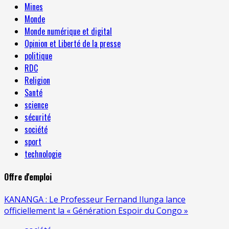
Mines
Monde
Monde numérique et digital
Opinion et Liberté de la presse
politique
RDC
Religion
Santé
science
sécurité
société
sport
technologie
Offre d'emploi
KANANGA : Le Professeur Fernand Ilunga lance
officiellement la « Génération Espoir du Congo »