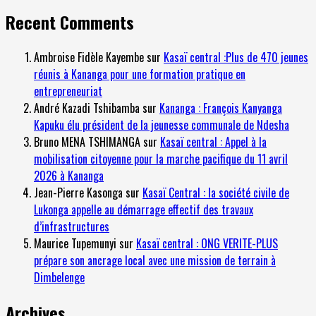
Recent Comments
Ambroise Fidèle Kayembe
sur
Kasaï central :Plus de 470 jeunes
réunis à Kananga pour une formation pratique en
entrepreneuriat
André Kazadi Tshibamba
sur
Kananga : François Kanyanga
Kapuku élu président de la jeunesse communale de Ndesha
Bruno MENA TSHIMANGA
sur
Kasaï central : Appel à la
mobilisation citoyenne pour la marche pacifique du 11 avril
2026 à Kananga
Jean-Pierre Kasonga
sur
Kasaï Central : la société civile de
Lukonga appelle au démarrage effectif des travaux
d’infrastructures
Maurice Tupemunyi
sur
Kasaï central : ONG VERITE-PLUS
prépare son ancrage local avec une mission de terrain à
Dimbelenge
Archives