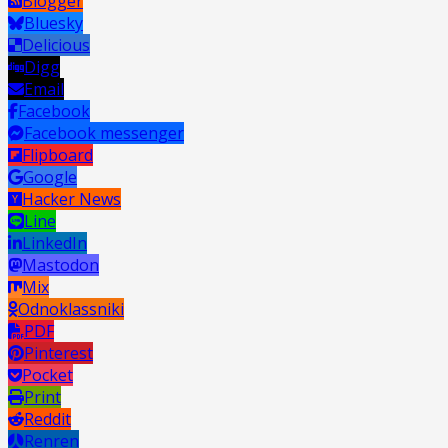
Blogger
Bluesky
Delicious
Digg
Email
Facebook
Facebook messenger
Flipboard
Google
Hacker News
Line
LinkedIn
Mastodon
Mix
Odnoklassniki
PDF
Pinterest
Pocket
Print
Reddit
Renren