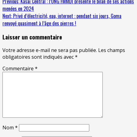
Previous:
Kasai Central : l’ONG FMMDI présente le bilan de ses actions
menées en 2024
Next:
Privé d’électricité, eau, internet : pendant six jours, Goma
renvoyé quasiment à l’âge des pierres !
Laisser un commentaire
Votre adresse e-mail ne sera pas publiée.
Les champs
obligatoires sont indiqués avec
*
Commentaire
*
Nom
*