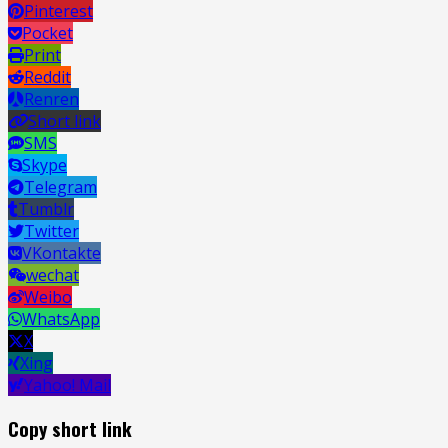
Pinterest
Pocket
Print
Reddit
Renren
Short link
SMS
Skype
Telegram
Tumblr
Twitter
VKontakte
wechat
Weibo
WhatsApp
X
Xing
Yahoo! Mail
Copy short link