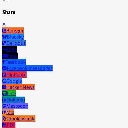
Share
Blogger
Bluesky
Delicious
Digg
Email
Facebook
Facebook messenger
Flipboard
Google
Hacker News
Line
LinkedIn
Mastodon
Mix
Odnoklassniki
PDF