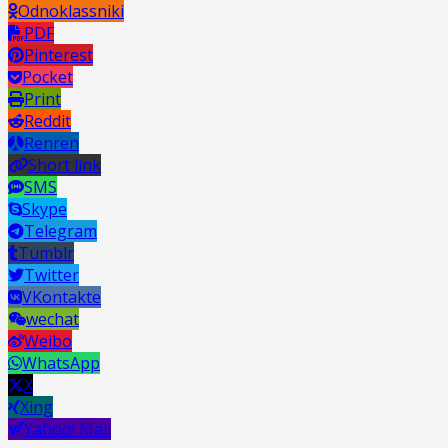
Odnoklassniki
PDF
Pinterest
Pocket
Print
Reddit
Renren
Short link
SMS
Skype
Telegram
Tumblr
Twitter
VKontakte
wechat
Weibo
WhatsApp
X
Xing
Yahoo! Mail