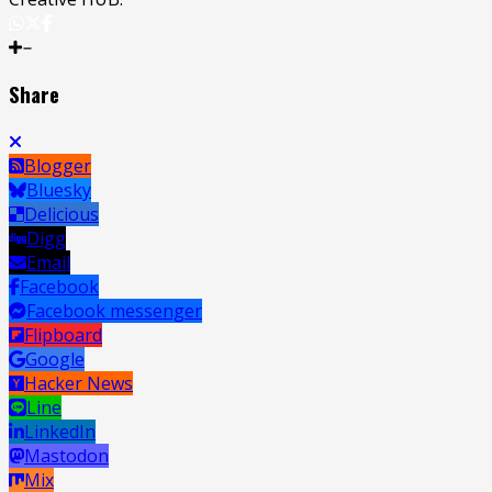
Share
Blogger
Bluesky
Delicious
Digg
Email
Facebook
Facebook messenger
Flipboard
Google
Hacker News
Line
LinkedIn
Mastodon
Mix