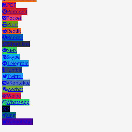
PDF
Pinterest
Pocket
Print
Reddit
Renren
Short link
SMS
Skype
Telegram
Tumblr
Twitter
VKontakte
wechat
Weibo
WhatsApp
X
Xing
Yahoo! Mail