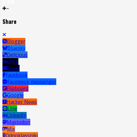
Share
Blogger
Bluesky
Delicious
Digg
Email
Facebook
Facebook messenger
Flipboard
Google
Hacker News
Line
LinkedIn
Mastodon
Mix
Odnoklassniki