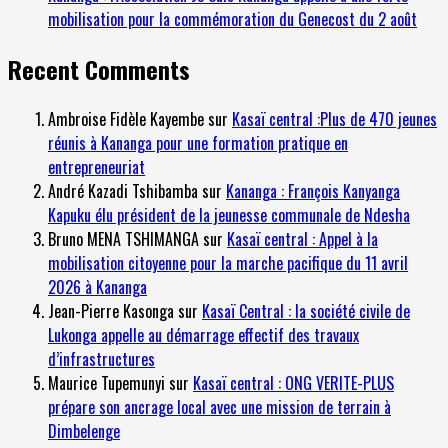
mobilisation pour la commémoration du Genecost du 2 août
Recent Comments
Ambroise Fidèle Kayembe
sur
Kasaï central :Plus de 470 jeunes
réunis à Kananga pour une formation pratique en
entrepreneuriat
André Kazadi Tshibamba
sur
Kananga : François Kanyanga
Kapuku élu président de la jeunesse communale de Ndesha
Bruno MENA TSHIMANGA
sur
Kasaï central : Appel à la
mobilisation citoyenne pour la marche pacifique du 11 avril
2026 à Kananga
Jean-Pierre Kasonga
sur
Kasaï Central : la société civile de
Lukonga appelle au démarrage effectif des travaux
d’infrastructures
Maurice Tupemunyi
sur
Kasaï central : ONG VERITE-PLUS
prépare son ancrage local avec une mission de terrain à
Dimbelenge