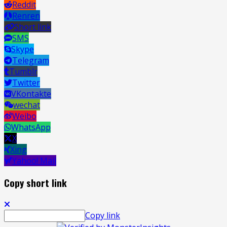
Reddit
Renren
Short link
SMS
Skype
Telegram
Tumblr
Twitter
VKontakte
wechat
Weibo
WhatsApp
X
Xing
Yahoo! Mail
Copy short link
Copy link