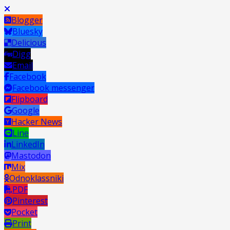
Blogger
Bluesky
Delicious
Digg
Email
Facebook
Facebook messenger
Flipboard
Google
Hacker News
Line
LinkedIn
Mastodon
Mix
Odnoklassniki
PDF
Pinterest
Pocket
Print