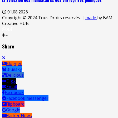
la sélection des mandataires des entreprises publiques
01.08.2026
Copyright © 2024 Tous Droits reservés.
|
made
by BAM
Creative HUB.
Share
Blogger
Bluesky
Delicious
Digg
Email
Facebook
Facebook messenger
Flipboard
Google
Hacker News