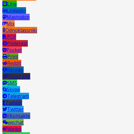
Line
LinkedIn
Mastodon
Mix
Odnoklassniki
PDF
Pinterest
Pocket
Print
Reddit
Renren
Short link
SMS
Skype
Telegram
Tumblr
Twitter
VKontakte
wechat
Weibo