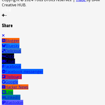
Creative HUB.
Share
Blogger
Bluesky
Delicious
Digg
Email
Facebook
Facebook messenger
Flipboard
Google
Hacker News
Line
LinkedIn
Mastodon