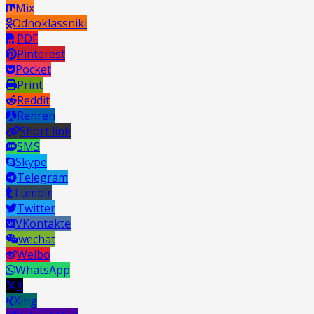
Mix
Odnoklassniki
PDF
Pinterest
Pocket
Print
Reddit
Renren
Short link
SMS
Skype
Telegram
Tumblr
Twitter
VKontakte
wechat
Weibo
WhatsApp
X
Xing