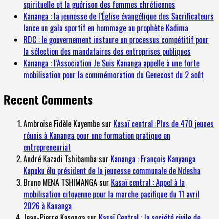
spirituelle et la guérison des femmes chrétiennes
Kananga : la jeunesse de l’Église évangélique des Sacrificateurs
lance un gala sportif en hommage au prophète Kadima
RDC : le gouvernement instaure un processus compétitif pour
la sélection des mandataires des entreprises publiques
Kananga : l’Association Je Suis Kananga appelle à une forte
mobilisation pour la commémoration du Genecost du 2 août
Recent Comments
Ambroise Fidèle Kayembe
sur
Kasaï central :Plus de 470 jeunes
réunis à Kananga pour une formation pratique en
entrepreneuriat
André Kazadi Tshibamba
sur
Kananga : François Kanyanga
Kapuku élu président de la jeunesse communale de Ndesha
Bruno MENA TSHIMANGA
sur
Kasaï central : Appel à la
mobilisation citoyenne pour la marche pacifique du 11 avril
2026 à Kananga
Jean-Pierre Kasonga
sur
Kasaï Central : la société civile de