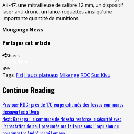
AK-47, une mitrailleuse de calibre 12 mm, un dispositif
laser anti-drone, un lance-roquettes ainsi qu’une
importante quantité de munitions.
Mongongo News
Partagez cet article
Shares
495
Tags:
Fizi
Hauts plateaux
Mikenge
RDC
Sud Kivu
Continue Reading
Previous:
RDC : près de 170 corps exhumés des fosses communes
découvertes à Uvira
Next:
Kananga : la commune de Ndesha renforce la sécurité avec
l’arrestation de neuf présumés malfaiteurs sous l’impulsion du
bourgmestre André Longé Lomena