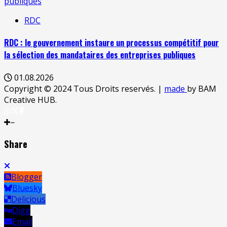
publiques
RDC
RDC : le gouvernement instaure un processus compétitif pour
la sélection des mandataires des entreprises publiques
01.08.2026
Copyright © 2024 Tous Droits reservés.
|
made
by BAM
Creative HUB.
Share
Blogger
Bluesky
Delicious
Digg
Email