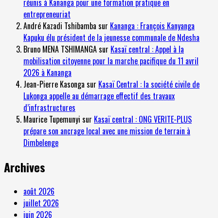
réunis à Kananga pour une formation pratique en
entrepreneuriat
André Kazadi Tshibamba
sur
Kananga : François Kanyanga
Kapuku élu président de la jeunesse communale de Ndesha
Bruno MENA TSHIMANGA
sur
Kasaï central : Appel à la
mobilisation citoyenne pour la marche pacifique du 11 avril
2026 à Kananga
Jean-Pierre Kasonga
sur
Kasaï Central : la société civile de
Lukonga appelle au démarrage effectif des travaux
d’infrastructures
Maurice Tupemunyi
sur
Kasaï central : ONG VERITE-PLUS
prépare son ancrage local avec une mission de terrain à
Dimbelenge
Archives
août 2026
juillet 2026
juin 2026