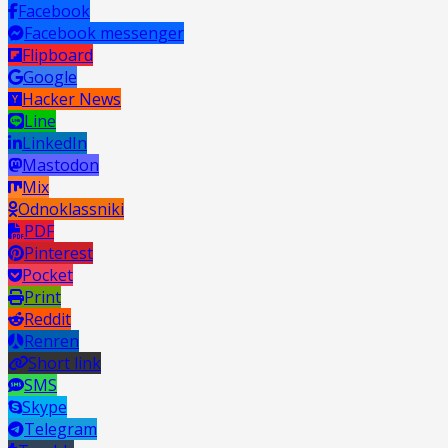
Facebook
Facebook messenger
Flipboard
Google
Hacker News
Line
LinkedIn
Mastodon
Mix
Odnoklassniki
PDF
Pinterest
Pocket
Print
Reddit
Renren
Short link
SMS
Skype
Telegram